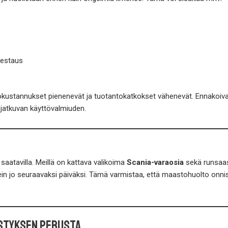
testaus
tokustannukset pienenevät ja tuotantokatkokset vähenevät. Ennakoiva hu
 jatkuvan käyttövalmiuden.
saatavilla. Meillä on kattava valikoima
Scania-varaosia
sekä runsaas
ein jo seuraavaksi päiväksi. Tämä varmistaa, että maastohuolto onnis
estyksen perusta