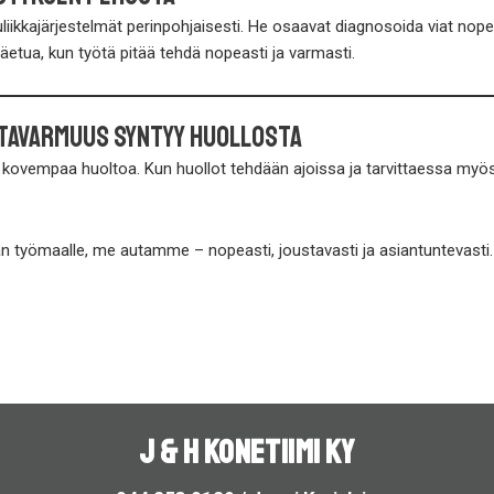
ikkajärjestelmät perinpohjaisesti. He osaavat diagnosoida viat nopeas
etua, kun työtä pitää tehdä nopeasti ja varmasti.
ntavarmuus syntyy huollosta
ä kovempaa huoltoa. Kun huollot tehdään ajoissa ja tarvittaessa myös
n työmaalle, me autamme – nopeasti, joustavasti ja asiantuntevasti.
J & H KONETIIMI KY