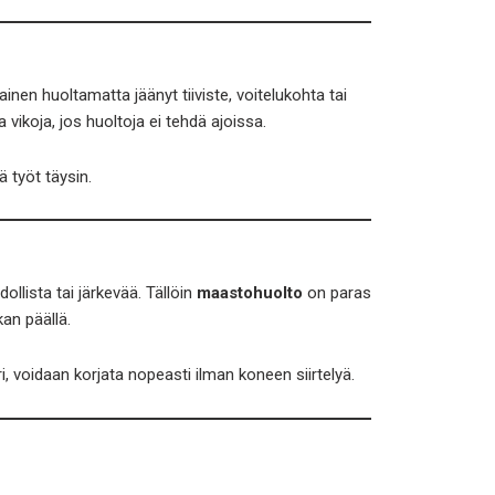
kainen huoltamatta jäänyt tiiviste, voitelukohta tai
 vikoja, jos huoltoja ei tehdä ajoissa.
ä työt täysin.
lista tai järkevää. Tällöin
maastohuolto
on paras
kan päällä.
i, voidaan korjata nopeasti ilman koneen siirtelyä.